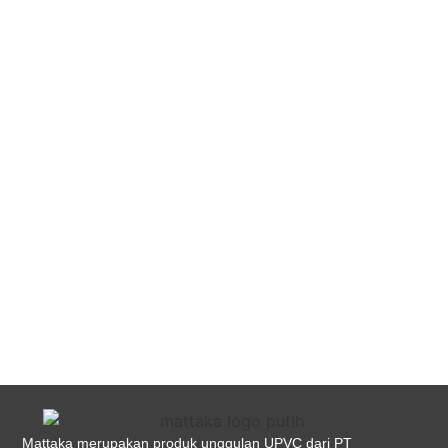
20+ Tips Rumah Sejuk & Hemat
Energi di Siang Hari
October 15, 2025
/
No Comments
Rumah Sejuk dan Hemat Energi di Siang Hari:
Strategi Efektif untuk Hunian Tropis Modern
Pengantar: Pentingnya Rumah Sejuk dan Hemat
Energi di Iklim Tropis Indonesia sebagai negara
beriklim tropis menghadirkan...
Read More
Mattaka merupakan produk unggulan UPVC dari PT