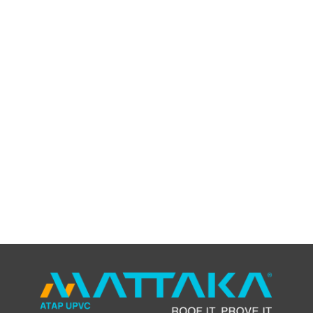
Model Atap Terbaru 2026 |
Solusi Atap Modern & Tahan
Lama di mattaka.co.id
March 27, 2026
/
No Comments
Model Atap Terbaru 2026: Solusi Modern dan
Tahan Lama dari MattaKa Tren arsitektur dan
desain rumah terus berkembang setiap tahunnya,
termasuk dalam pemilihan model atap. Memasuki
tahun 2026, kebutuhan akan...
Read More