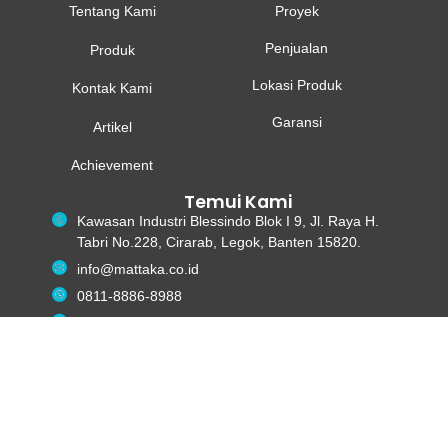
Tentang Kami
Proyek
Penjualan
Produk
Lokasi Produk
Kontak Kami
Garansi
Artikel
Achievement
Temui Kami
Kawasan Industri Blessindo Blok I 9, Jl. Raya H.
Tabri No.228, Cirarab, Legok, Banten 15820.
info@mattaka.co.id
0811-8886-8988
mattaka.official
Mattaka Official
@mattaka_official
© 2025 PT Bhinneka Berkat Sentosa