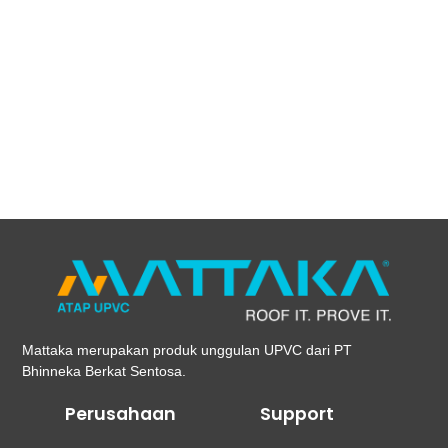
Jenis Atap uPVC Mattaka Mattaka menyediakan
atap uPVC Single Layer, Double Layer, serta
beragam aksesoris pendukung yang dirancang
untuk memenuhi kebutuhan bangunan rumah
dengan kualitas tinggi, daya tahan lama, dan...
Read More
Mattaka merupakan produk unggulan UPVC dari PT
Bhinneka Berkat Sentosa.
Perusahaan
Support