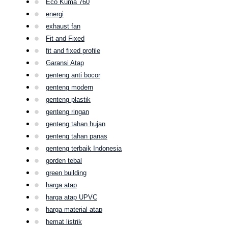
Eco Kuma 760
energi
exhaust fan
Fit and Fixed
fit and fixed profile
Garansi Atap
genteng anti bocor
genteng modern
genteng plastik
genteng ringan
genteng tahan hujan
genteng tahan panas
genteng terbaik Indonesia
gorden tebal
green building
harga atap
harga atap UPVC
harga material atap
hemat listrik