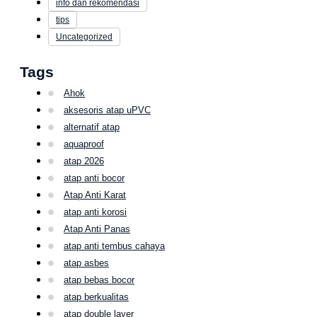
info dan rekomendasi
tips
Uncategorized
Tags
Ahok
aksesoris atap uPVC
alternatif atap
aquaproof
atap 2026
atap anti bocor
Atap Anti Karat
atap anti korosi
Atap Anti Panas
atap anti tembus cahaya
atap asbes
atap bebas bocor
atap berkualitas
atap double layer