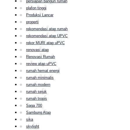
persiapan bangun rumah
plafon tinggi
Produksi Lancar
properti
rekomendasi atap rumah
rekomendasi atap UPVC
rekor MURI atap uPVC
renovasi atap
Renovasi Rumah
review atap uPVC
rumah hemat energi
rumah minimalis
rumah modern
rumah sejuk
rumah tropis
Saga 700
Sambung Atap
sika
skylight